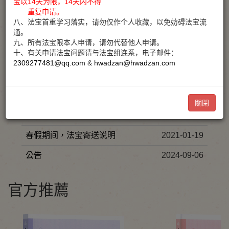
宝以
14
天为限，
14
天内不得
重复申请。
八、法宝首重学习落实，请勿仅作个人收藏，以免妨碍法宝流
通。
公告通知
九、所有法宝限本人申请，请勿代替他人申请。
十、有关申请法宝问题请与法宝组连系，电子邮件：
2309277481@qq.com
&
hwadzan@hwadzan.com
標題
日期
法宝申请说明
2020-11-17
關閉
如何註冊/驗證帳號
2020-11-17
春假期间，法宝寄送说明
2021-01-19
公告
2024-09-06
官方推薦