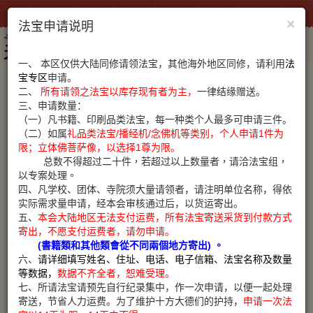
×
法宝申请说明
Toggl
navig
一、
本区仅供大陆同修请领法宝，其他海外地区同修，请利用
法
宝专区
申请。
二、
所有请领之法宝以库存现有者为主
，
一律结缘赠送。
搜索
三、申请数量：
（一）凡书籍、印刷品类法宝，每一种类个人最多可申请三件。
（二）
如属
礼品类法宝/播经机
/
念佛机等类别
，
个人申请
1
件为
限
；
立体佛菩萨像，以选择
1
尊为限
。
总数不得超过二十件，若超过以上数量者，请洽法宝组，
以专案处理。
四、凡学校、团体、寺院须大量请领者，请注明单位名称，得依
实际需求量申请，经本会审核通过后，以货运寄出。
五、
本会大陆地区无法支付运费，所有法宝寄送采货到付款方式
寄出，不愿支付运费者，请勿申请。
(書籍類和其他類會從不同兩個地方寄出) 。
六、
请详细填写姓名、住址、电话、电子信箱、法宝名称及数量
等数据，
数据不齐全者，恕难受理。
七、所请法宝请预先自行纪录集中，作一次申请，以便一起处理
寄送，节省人力运费。为了维护十方大德们的护持
，
申请一次法
影音類
書籍類
其他類