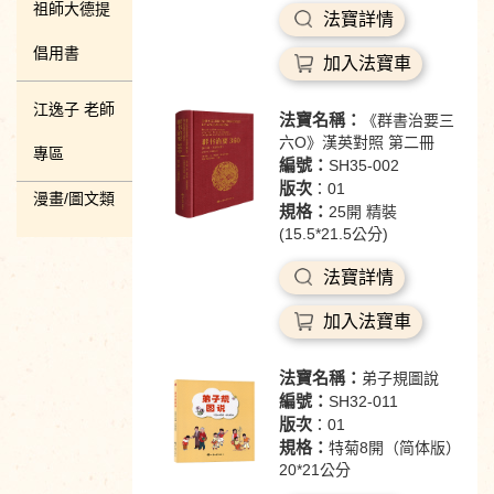
祖師大德提
法寶詳情
倡用書
加入法寶車
江逸子 老師
法寶名稱：
《群書治要三
六O》漢英對照 第二冊
專區
編號：
SH35-002
版次
：01
漫畫/圖文類
規格：
25開 精裝
(15.5*21.5公分)
法寶詳情
加入法寶車
法寶名稱：
弟子規圖說
編號：
SH32-011
版次
：01
規格：
特菊8開（简体版）
20*21公分