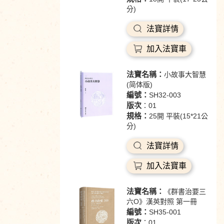
分)
法寶詳情
加入法寶車
法寶名稱：
小故事大智慧
(简体版)
編號：
SH32-003
版次
：01
規格：
25開 平裝(15*21公
分)
法寶詳情
加入法寶車
法寶名稱：
《群書治要三
六O》漢英對照 第一冊
編號：
SH35-001
版次
：01