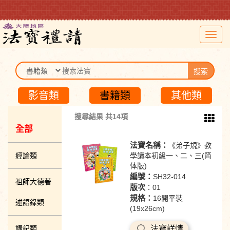
Toggl
navig
搜索
影音類
書籍類
其他類
搜尋結果 共14項
全部
法寶名稱：
《弟子規》教
經論類
學讀本初級一、二、三(简
体版)
編號：
SH32-014
祖師大德著
版次
：01
規格：
16開平裝
述語錄類
(19x26cm)
講記類
法寶詳情