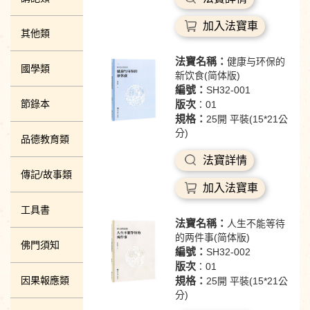
加入法寶車
其他類
法寶名稱：
健康与环保的
國學類
新饮食(简体版)
編號：
SH32-001
節錄本
版次
：01
規格：
25開 平裝(15*21公
分)
品德教育類
法寶詳情
傳記/故事類
加入法寶車
工具書
法寶名稱：
人生不能等待
的两件事(简体版)
佛門須知
編號：
SH32-002
版次
：01
因果報應類
規格：
25開 平裝(15*21公
分)