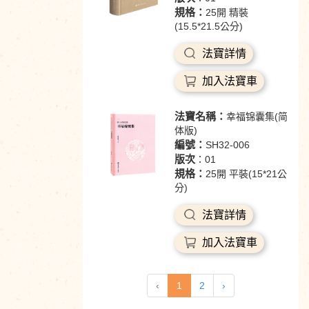
規格：
25開 精裝
(15.5*21.5公分)
法寶詳情
加入法寶車
法寶名稱：
幸福锦囊集(简
体版)
編號：
SH32-006
版次
：01
規格：
25開 平裝(15*21公
分)
法寶詳情
加入法寶車
‹
1
2
›