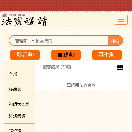
Toggl
navig
搜索
影音類
書籍類
其他類
搜尋結果 共0項
全部
查詢無法寶資料
經論類
祖師大德著
述語錄類
講記類