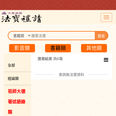
Toggl
navig
搜索
影音類
書籍類
其他類
搜尋結果 共0項
全部
查詢無法寶資料
經論類
祖師大德
著述語錄
類