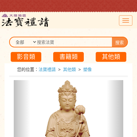
Toggl
navig
搜索
影音類
書籍類
其他類
您的位置：
法寶禮請
>
其他類
>
塑像
Previous
Next