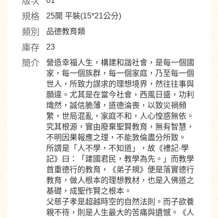
版次
01
規格
25開 平裝(15*21公分)
類別
品德教育類
庫存
23
簡介
營造幸福人生，構建和諧社會，是每一個國
家，每一個族群，每一個家庭，乃至每一個
世人，所致力謀求的理想境界，然往往事與
願違。尤其是在當今社會，西風日盛，功利
熾然，誠信脆薄，道德淪喪，以致災禍頻
繁，世局混亂，家庭不和，人心惶惑無依。
究其根源，實由廢棄聖賢教育，無有智慧，
不明因果報應之理，不能敦倫盡分所致。
所謂是「人不學，不知道」，故《禮記·學
記》曰：「建國君民，教學為先。」而教學
首重德行的教育，《弟子規》便是落實德行
教育，做人根本的理想教材，也是入佛道之
基礎，成聖作賢之根本。
父慈子孝是超越時空的自然法則。而子欲養
親不待，則是人生最大的苦痛與遺憾。《人